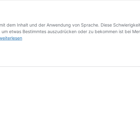
t dem Inhalt und der Anwendung von Sprache. Diese Schwierigkeite
en um etwas Bestimmtes auszudrücken oder zu bekommen ist bei Men
Besonderheiten
weiterlesen
in
der
Kommunikation