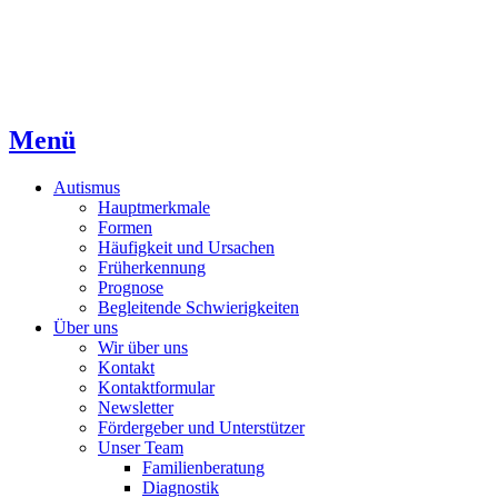
Menü
Autistenhilfe
Autismus
Hauptmerkmale
Beratung, Begleitung und Unterstützung
Formen
Häufigkeit und Ursachen
für Menschen mit tiefgreifenden
Früherkennung
Entwicklungsstörungen
Prognose
Begleitende Schwierigkeiten
Über uns
Wir über uns
Kontakt
Kontaktformular
Newsletter
Fördergeber und Unterstützer
Unser Team
Familienberatung
Diagnostik